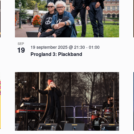
SEP
19 september 2025 @ 21:30
-
01:00
19
Progland 3: Plackband