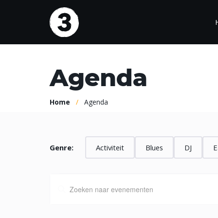
Ga
naar
de
inhoud
Agenda
Agenda
Bez
Bezo
Programma
Home
/
Agenda
Huis
Kalender
Veelg
Genre:
Activiteit
Blues
DJ
E
Agenda
A
V
u
g
l