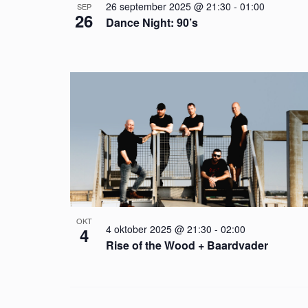
e
26 september 2025 @ 21:30
-
01:00
d
SEP
o
26
Dance Night: 90’s
n
.
V
n
i
a
e
v
w
i
g
a
OKT
4 oktober 2025 @ 21:30
-
02:00
4
Rise of the Wood + Baardvader
t
i