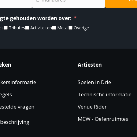
oogte gehouden worden over:
es
Tributes
Activiteiten
Metal
Overige
eken
Artiesten
kersinformatie
Spelen in Drie
egels
Technische informatie
estelde vragen
Venue Rider
MCW - Oefenruimtes
beschrijving