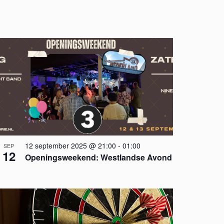
e
m
e
n
t
w
e
e
r
g
a
v
12 september 2025 @ 21:00
-
01:00
SEP
e
12
Openingsweekend: Westlandse Avond
n
n
a
v
i