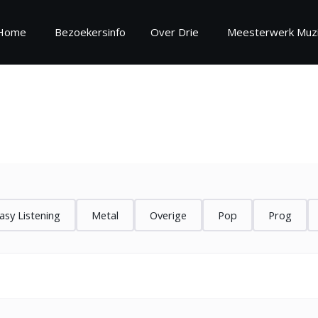
Home
Bezoekersinfo
Over Drie
Meesterwerk Muzi
oekersinfo
Over
ekersinformatie
Over Drie
regels
Vrijwilliger worden
estelde vragen
Zaalinformatie
asy Listening
Metal
Overige
Pop
Prog
Missie en Visie 2025 - 