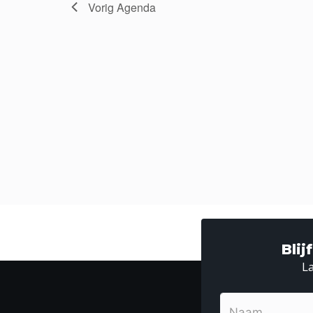
e
Vorig
Agenda
Bli
La