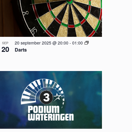
g
a
t
i
e
20 september 2025 @ 20:00
-
01:00
SEP
20
Darts