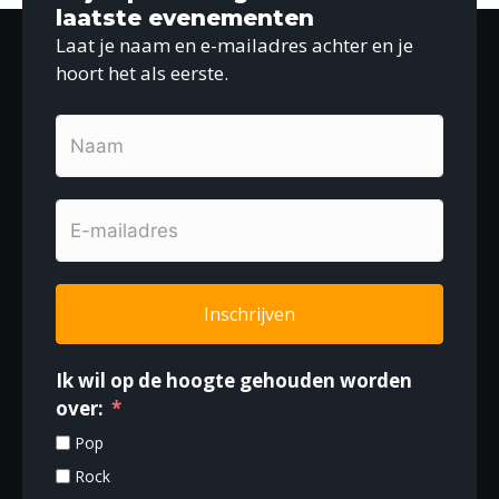
g
laatste evenementen
a
e
Laat je naam en e-mailadres achter en je
t
v
i
hoort het als eerste.
e
e
n
n
a
v
i
g
Inschrijven
a
t
Ik wil op de hoogte gehouden worden
i
over:
e
Pop
Rock