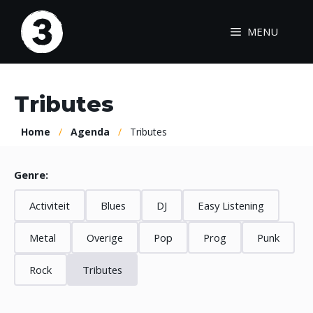
Ga
naar
MENU
de
inhoud
Tributes
Home
/
Agenda
/
Tributes
Genre:
Activiteit
Blues
DJ
Easy Listening
Metal
Overige
Pop
Prog
Punk
Rock
Tributes