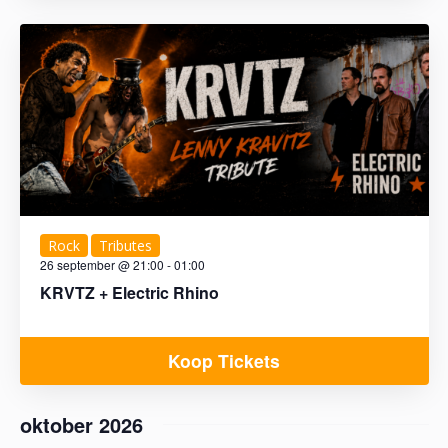
i
g
a
t
i
e
Rock
Tributes
26 september @ 21:00
-
01:00
KRVTZ + Electric Rhino
Koop Tickets
oktober 2026