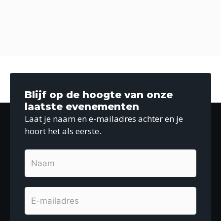
e
e
k
e
r
e
n
g
n
d
a
a
e
v
t
e
n
u
n
w
m
n
Blijf op de hoogte van onze
e
a
.
laatste evenementen
e
v
Laat je naam en e-mailadres achter en je
i
r
hoort het als eerste.
g
g
a
e
t
v
i
e
e
n
n