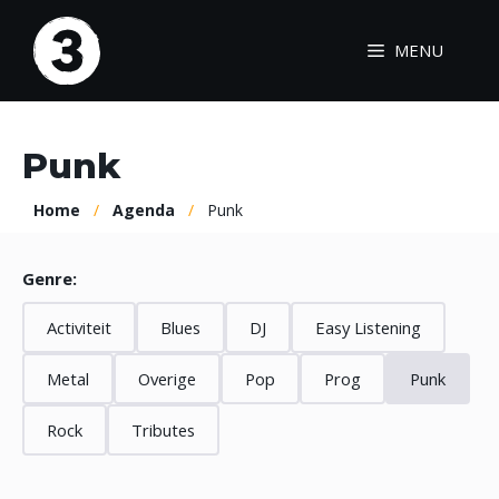
Ga
naar
MENU
de
inhoud
Punk
Home
/
Agenda
/
Punk
Genre:
Activiteit
Blues
DJ
Easy Listening
Metal
Overige
Pop
Prog
Punk
Rock
Tributes