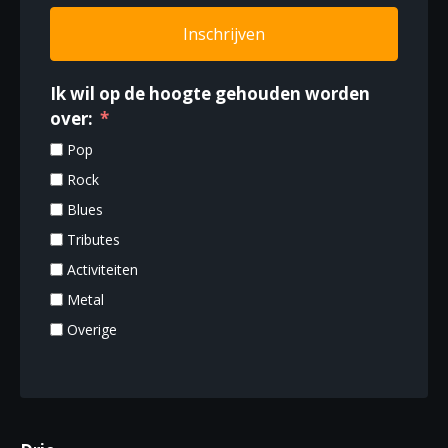
a
Inschrijven
v
i
Ik wil op de hoogte gehouden worden
g
over:
a
Pop
t
Rock
i
Blues
e
Tributes
Activiteiten
Metal
Overige