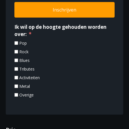
t
Inschrijven
i
e
Ik wil op de hoogte gehouden worden
over:
Pop
Rock
Blues
Tributes
Activiteiten
Metal
Overige