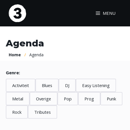
Ga
naar
MENU
de
inhoud
Agenda
Home
/
Agenda
Genre:
Activiteit
Blues
DJ
Easy Listening
Metal
Overige
Pop
Prog
Punk
Rock
Tributes