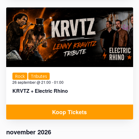
i
g
a
t
i
e
Rock
Tributes
26 september @ 21:00
-
01:00
KRVTZ + Electric Rhino
Koop Tickets
november 2026