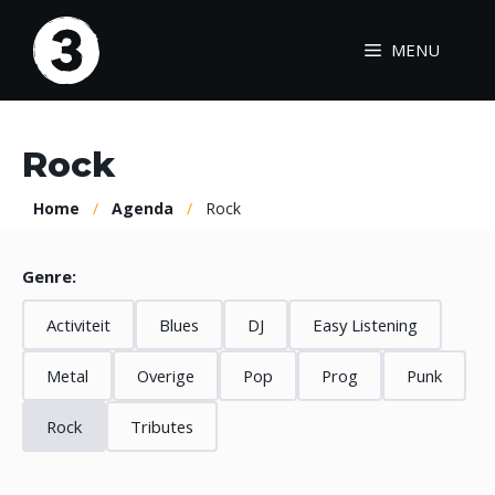
Ga
naar
MENU
de
inhoud
Rock
Home
/
Agenda
/
Rock
Genre:
Activiteit
Blues
DJ
Easy Listening
Metal
Overige
Pop
Prog
Punk
Rock
Tributes