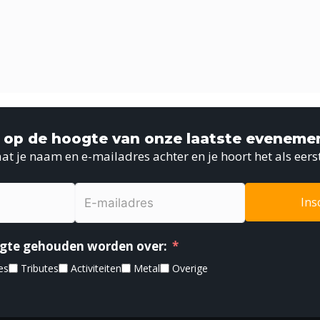
jf op de hoogte van onze laatste eveneme
at je naam en e-mailadres achter en je hoort het als eers
Ins
oogte gehouden worden over:
es
Tributes
Activiteiten
Metal
Overige