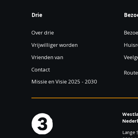
h
w
v
o
o
Drie
Bezo
r
e
t
d
Over drie
Bezoe
n
.
o
Vrijwilliger worden
Huisr
n
V
Vrienden van
Veelg
a
i
Contact
Route
v
Missie en Visie 2025 - 2030
e
i
w
g
Westl
a
Nederl
t
Lange S