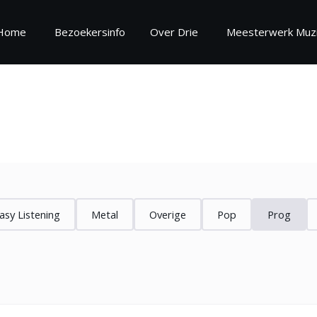
Home
Bezoekersinfo
Over Drie
Meesterwerk Muzi
oekersinfo
Over
ekersinformatie
Over Drie
regels
Vrijwilliger worden
estelde vragen
Zaalinformatie
asy Listening
Metal
Overige
Pop
Prog
Missie en Visie 2025 - 