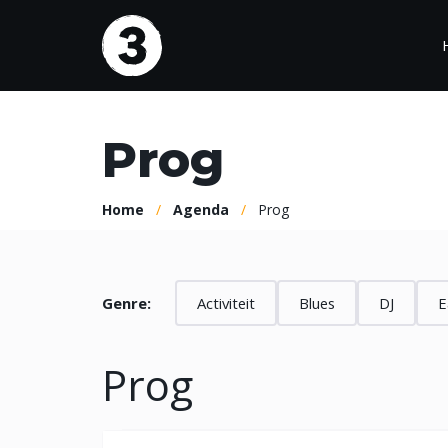
Ga
naar
de
inhoud
Prog
Agenda
Bez
Bezo
Programma
Home
/
Agenda
/
Prog
Huis
Kalender
Veelg
Genre:
Activiteit
Blues
DJ
E
Prog