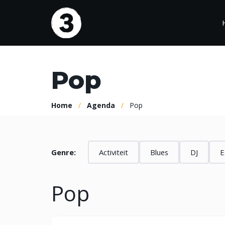
Ga
naar
de
inhoud
Pop
Agenda
Bez
Bezo
Programma
Home
/
Agenda
/
Pop
Huis
Kalender
Veelg
Genre:
Activiteit
Blues
DJ
E
Pop