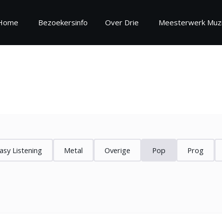
Home
Bezoekersinfo
Over Drie
Meesterwerk Muzi
oekersinfo
Over
ekersinformatie
Over Drie
regels
Vrijwilliger worden
estelde vragen
Zaalinformatie
asy Listening
Metal
Overige
Pop
Prog
Missie en Visie 2025 - 