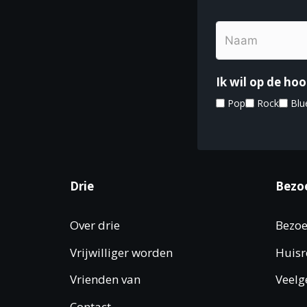
o
w
v
o
t
r
e
d
o
n
.
Ik wil op de h
V
Pop
Rock
Blu
n
i
a
e
v
Drie
Bezo
w
i
Over drie
Bezoe
g
Vrijwilliger worden
Huisr
a
Vrienden van
Veelg
t
Contact