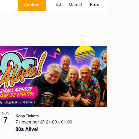
Zoeken
Lijst
Maand
Foto
v
e
n
e
m
e
n
t
w
e
e
r
g
a
v
NOV
Koop Tickets
e
7
7 november @ 21:00
-
01:00
n
80s Alive!
n