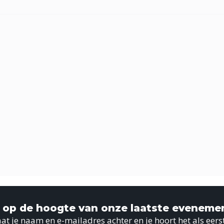
jf op de hoogte van onze laatste eveneme
at je naam en e-mailadres achter en je hoort het als eers