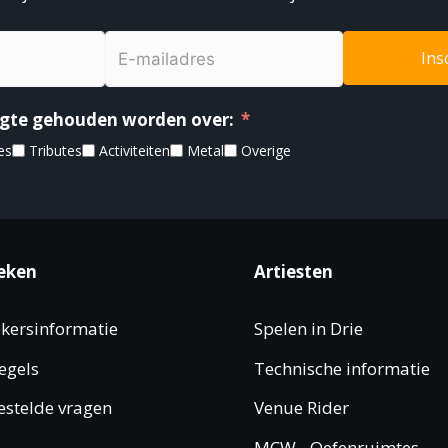
Ins
oogte gehouden worden over:
es
Tributes
Activiteiten
Metal
Overige
eken
Artiesten
kersinformatie
Spelen in Drie
egels
Technische informatie
estelde vragen
Venue Rider
MCW - Oefenruimtes