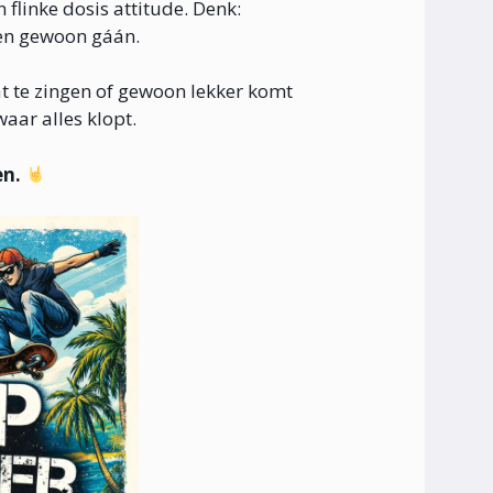
n flinke dosis attitude. Denk:
 en gewoon gáán.
at te zingen of gewoon lekker komt
aar alles klopt.
en.