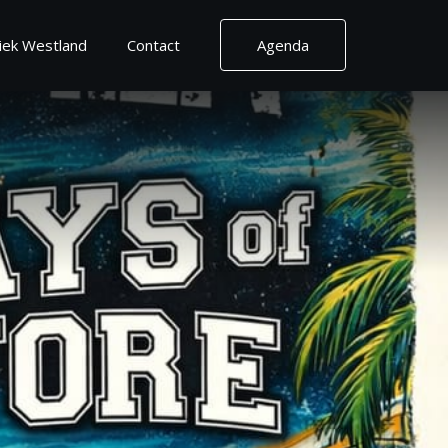
ek Westland
Contact
Agenda
Contact
Contactgegevens
Routebeschrijving
Vrienden van
2030