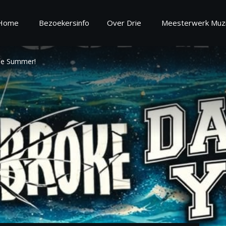
Home
Bezoekersinfo
Over Drie
Meesterwerk Muzi
e Summer!
oekersinfo
Over
ekersinformatie
Over Drie
regels
Vrijwilliger worden
estelde vragen
Zaalinformatie
Missie en Visie 2025 - 