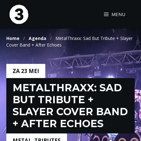
Ga
naar
MENU
de
inhoud
Home
/
Agenda
/
MetalThraxx: Sad But Tribute + Slayer
Cover Band + After Echoes
ZA 23 MEI
METALTHRAXX: SAD
BUT TRIBUTE +
SLAYER COVER BAND
+ AFTER ECHOES
METAL
,
TRIBUTES