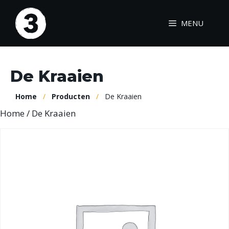
Ga
naar
MENU
de
inhoud
De Kraaien
Home
/
Producten
/
De Kraaien
Home
/ De Kraaien