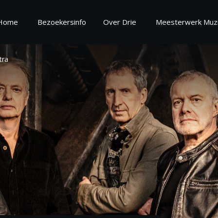
Home
Bezoekersinfo
Over Drie
Meesterwerk Muzi
tra
oekersinfo
Over
ekersinformatie
Over Drie
regels
Vrijwilliger worden
estelde vragen
Zaalinformatie
Missie en Visie 2025 - 