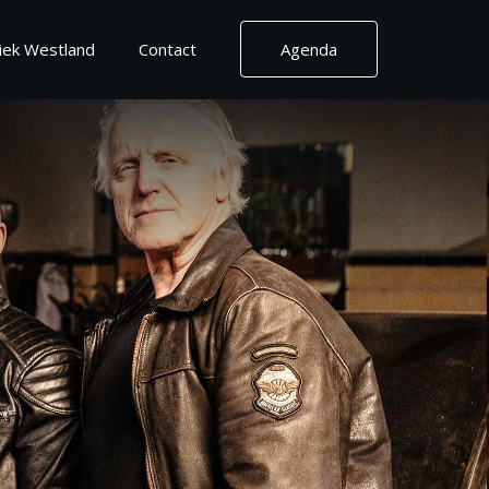
ek Westland
Contact
Agenda
Contact
Contactgegevens
Routebeschrijving
Vrienden van
2030