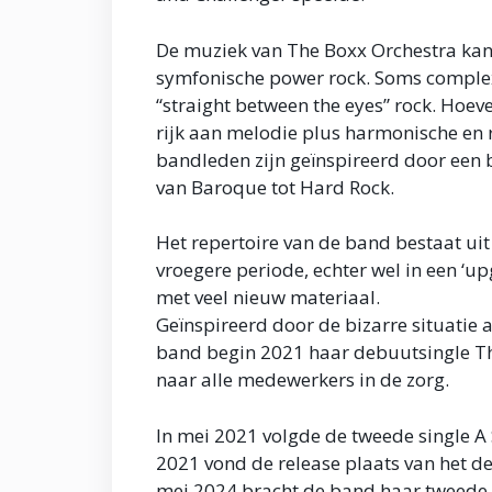
De muziek van The Boxx Orchestra kan
symfonische power rock. Soms complex 
“straight between the eyes” rock. Hoevee
rijk aan melodie plus harmonische en 
bandleden zijn geïnspireerd door een 
van Baroque tot Hard Rock.
Het repertoire van de band bestaat ui
vroegere periode, echter wel in een ‘u
met veel nieuw materiaal.
Geïnspireerd door de bizarre situatie a
band begin 2021 haar debuutsingle The
naar alle medewerkers in de zorg.
In mei 2021 volgde de tweede single A 
2021 vond de release plaats van het de
mei 2024 bracht de band haar tweede a