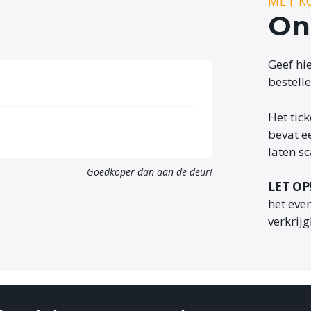
MET K
Onl
Geef hie
bestelle
Het tic
bevat e
laten s
Goedkoper dan aan de deur!
LET OP
het eve
verkrij