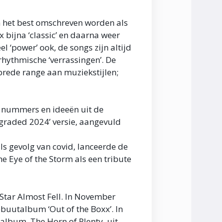
 het best omschreven worden als
bijna ‘classic’ en daarna weer
l ‘power’ ook, de songs zijn altijd
rhythmische ‘verrassingen’. De
brede range aan muziekstijlen;
t nummers en ideeën uit de
pgraded 2024’ versie, aangevuld
ls gevolg van covid, lanceerde de
 Eye of the Storm als een tribute
Star Almost Fell. In November
buutalbum ‘Out of the Boxx’. In
lbum, The Horn of Plenty, uit.