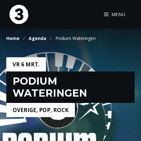
Ga
naar
MENU
de
inhoud
Home
/
Agenda
/
Podium Wateringen
VR 6 MRT.
PODIUM
WATERINGEN
OVERIGE
,
POP
,
ROCK