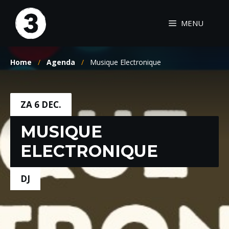
Ga
naar
MENU
de
inhoud
Home
/
Agenda
/
Musique Electronique
ZA 6 DEC.
MUSIQUE
ELECTRONIQUE
DJ