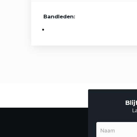
Bandleden:
Bli
La