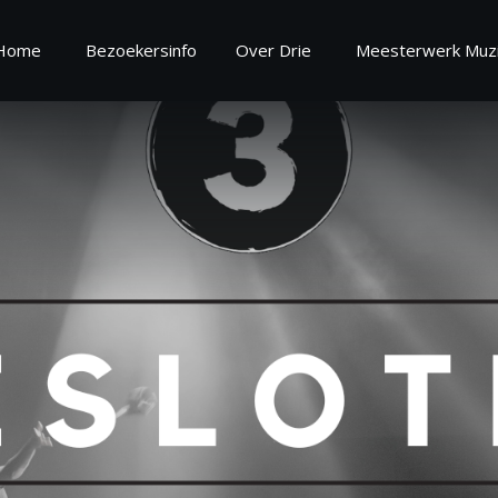
Home
Bezoekersinfo
Over Drie
Meesterwerk Muzi
oekersinfo
Over
ekersinformatie
Over Drie
regels
Vrijwilliger worden
estelde vragen
Zaalinformatie
Missie en Visie 2025 - 