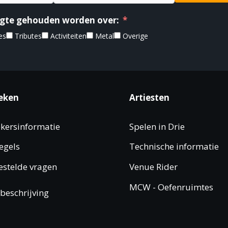
oogte gehouden worden over:
es
Tributes
Activiteiten
Metal
Overige
eken
Artiesten
kersinformatie
Spelen in Drie
egels
Technische informatie
estelde vragen
Venue Rider
MCW - Oefenruimtes
beschrijving